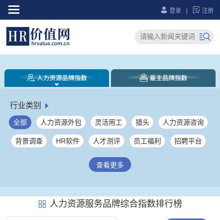



登录
|
注册

行业类别

全部
人力资源外包
灵活用工
猎头
人力资源咨询
背景调查
HR软件
人才测评
员工福利
招聘平台
人力资源综合服务
社保服务
员工健康服务
劳务派遣
查看更多
薪税管理
大学生就业服务
人力资源服务产业园
企业培训
其它
人力资源服务品牌综合指数排行榜
