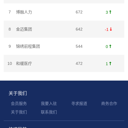
7
博融人力
672

3
8
金迈集团
642

-1
9
锦绣前程集团
544

0
10
和缓医疗
472

1
关于我们
会员服务
我要入驻
寻求报道
商务合作
关于我们
联系我们