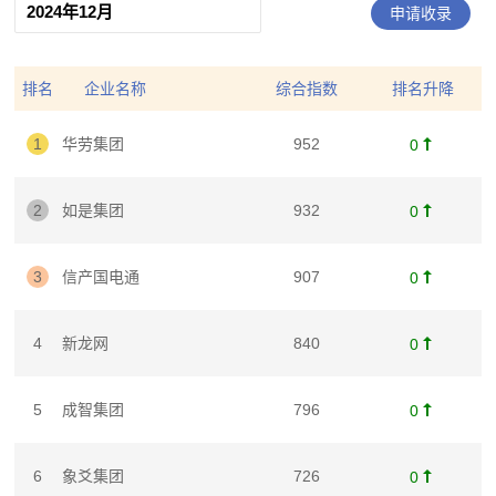
申请收录
排名
企业名称
综合指数
排名升降
1
华劳集团
952

0
2
如是集团
932

0
3
信产国电通
907

0
4
新龙网
840

0
5
成智集团
796

0
6
象爻集团
726

0