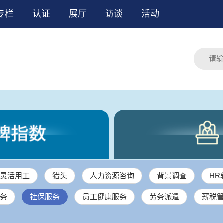
专栏
认证
展厅
访谈
活动
灵活用工
猎头
人力资源咨询
背景调查
HR
务
社保服务
员工健康服务
劳务派遣
薪税
培训
其它